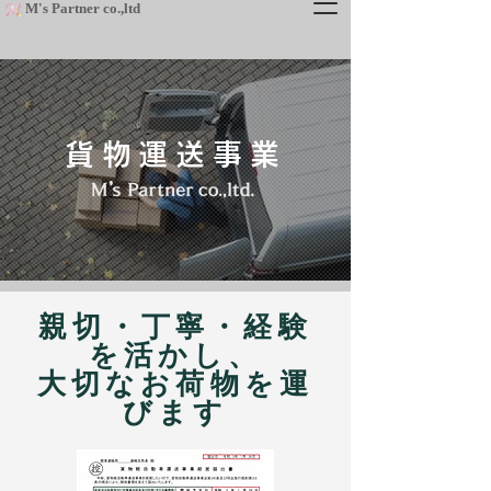
​M's Partner co.,ltd
貨物運送事業
​親切・丁寧・経験
を活かし、
大切なお荷物を運
びます