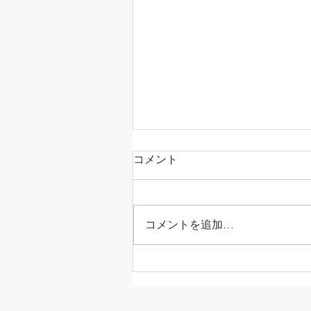
コメント
コメントを追加…
彩西支部「レディース部」
足記念交流会を行いました