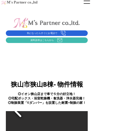
​M's Partner co.,ltd
気になったらすぐにお電話で
資料請求はこちらから
狭山市狭山B棟- 物件情報
​◎イオン狭山店まで車で５分の好立地！
◎宅配ボックス・浴室乾燥機・食洗器・浄水器完備！
​◎制振装置「Kダンパー」を設置した耐震+制振の家！