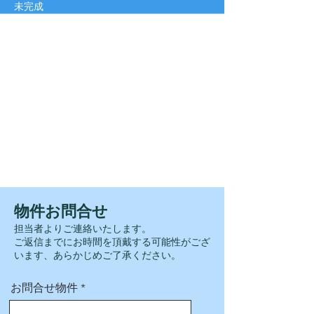
未完成
その他 仕様・設備等
■設備/都市ガス・本下水・公営水道
■食洗機 ■宅配ボックス■浴室暖房乾燥機■浄水器
温■水洗浄便座■複層ガラ■スマートコントロー
ルキー
■室内物干し金物
■教育環境・入間川東小学校/徒歩１９分・中央
中学校/徒歩１５分・新狭山保育園/徒歩９分
■商業施設・ベルクベスタ新狭山店/徒歩１２
分・ファミリーマート狭山店/徒歩５分
​■その他・中原公園/徒歩１６分・遠藤医院/徒歩
２分
​物件お問合せ
担当者よりご連絡いたします。
​ご返信までにお時間を頂戴する可能性がござ
います、あらかじめご了承ください。
お問合せ物件