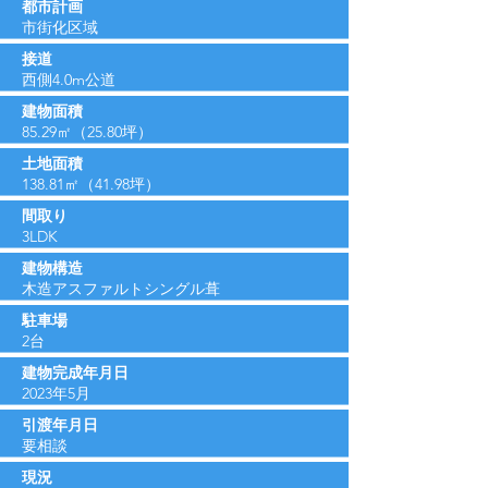
都市計画
​市街化区域
​接道
西側4.0m公道
建物面積
85.29​㎡（25.80坪）
土地面積
138.81㎡（41.98坪）
間取り
3LDK
建物構造
木造アスファルトシングル葺
駐車場
2台
建物完成年月日
2023年5月
引渡年月日
要相談
現況