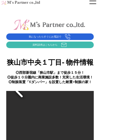
​M's Partner co.,ltd
気になったらすぐにお電話で
資料請求はこちらから
狭山市中央１丁目- 物件情報
​◎西部新宿線「狭山市駅」まで徒歩１５分！
◎徒歩１０分圏内に商業施設多数！充実した生活環境！
​◎制振装置「Kダンパー」を設置した耐震+制振の家！