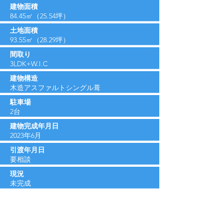
建物面積
84.45​㎡（25.54坪）
土地面積
93.55㎡（28.29坪）
間取り
3LDK+W.I.C
建物構造
木造アスファルトシングル葺
駐車場
2台
建物完成年月日
2023年6月
引渡年月日
要相談
現況
未完成
その他 仕様・設備等
■プロパンガス■公営水道■公共下水