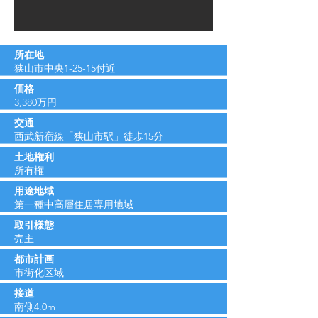
所在地
狭山市中央1-25-15付近
価格
​3,380万円
交通
西武新宿線「狭山市駅」徒歩15分
​土地権利
​所有権
用途地域
​第一種中高層住居専用地域
取引様態
売主
都市計画
​市街化区域
​接道
南側4.0m