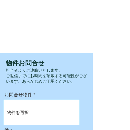
​■宅配ボックス ■玄関電子錠 ■全窓網戸 ■制
振装置 ■食器洗い乾燥機
■浴室暖房乾燥機 ■
室内物干し ■W.I.C
■教育環境・富士見小学校/徒歩１３分・狭山
台中学校/徒歩１８分・祇園保育園/徒歩６分
■商業施設・マルエツ入間川店/徒歩６分・ウ
ェルパーク狭山中央店/徒歩５分・セブンイ
レブン狭山中央２丁目店/徒歩８分
​■その他・狭山厚生病院/徒歩２分
​物件お問合せ
担当者よりご連絡いたします。
​ご返信までにお時間を頂戴する可能性がござ
います、あらかじめご了承ください。
お問合せ物件