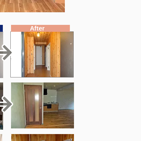
e
After