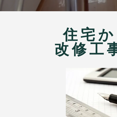
​住宅
​改修