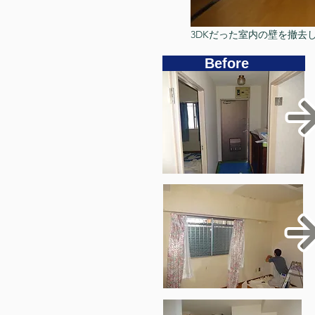
​3DKだった室内の壁を撤去
Before