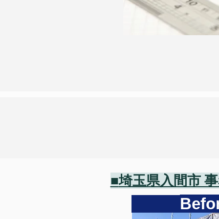
■
埼玉県入間市 
Be