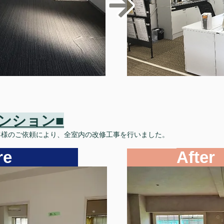
マンション
■​
客様のご依頼により、全室内の改修工事を行いました。
fore
After